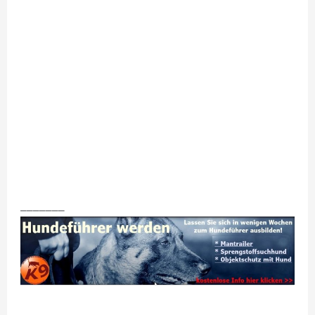
_______