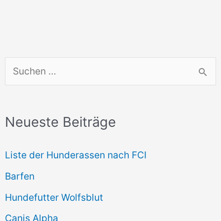
S
u
c
Neueste Beiträge
h
e
Liste der Hunderassen nach FCI
n
Barfen
n
Hundefutter Wolfsblut
a
c
Canis Alpha