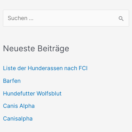
S
u
c
Neueste Beiträge
h
e
Liste der Hunderassen nach FCI
n
Barfen
n
Hundefutter Wolfsblut
a
c
Canis Alpha
h
Canisalpha
: