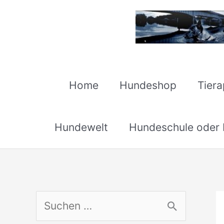
Zum
Inhalt
springen
Home
Hundeshop
Tier
Hundewelt
Hundeschule oder H
S
u