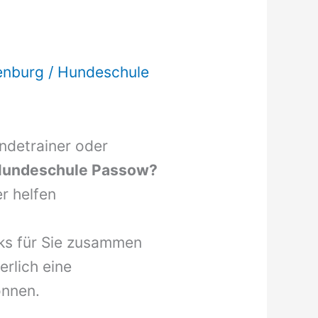
enburg
/
Hundeschule
undetrainer oder
undeschule Passow?
r helfen
nks für Sie zusammen
erlich eine
önnen.