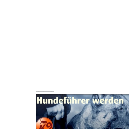
_______