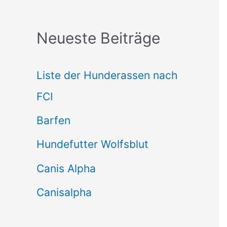
c
Neueste Beiträge
h
e
Liste der Hunderassen nach
n
FCI
n
Barfen
a
Hundefutter Wolfsblut
c
h
Canis Alpha
:
Canisalpha