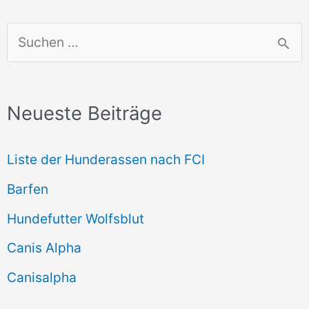
S
u
c
Neueste Beiträge
h
e
Liste der Hunderassen nach FCI
n
Barfen
n
Hundefutter Wolfsblut
a
c
Canis Alpha
h
Canisalpha
: