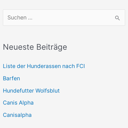
S
u
c
Neueste Beiträge
h
e
Liste der Hunderassen nach FCI
n
Barfen
n
Hundefutter Wolfsblut
a
c
Canis Alpha
h
Canisalpha
: