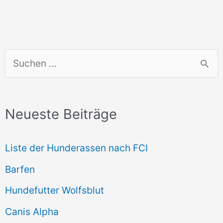
S
u
c
Neueste Beiträge
h
e
Liste der Hunderassen nach FCI
n
Barfen
n
Hundefutter Wolfsblut
a
c
Canis Alpha