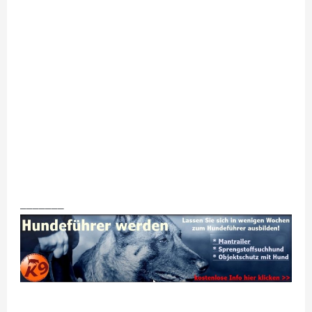
_______