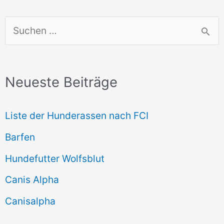
S
u
c
Neueste Beiträge
h
e
Liste der Hunderassen nach FCI
n
Barfen
n
Hundefutter Wolfsblut
a
c
Canis Alpha
h
Canisalpha
: