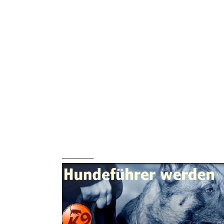
_______