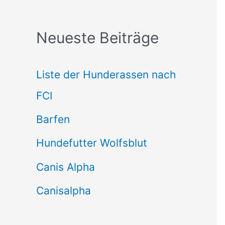
c
Neueste Beiträge
h
e
Liste der Hunderassen nach
n
FCI
n
Barfen
a
Hundefutter Wolfsblut
c
h
Canis Alpha
:
Canisalpha