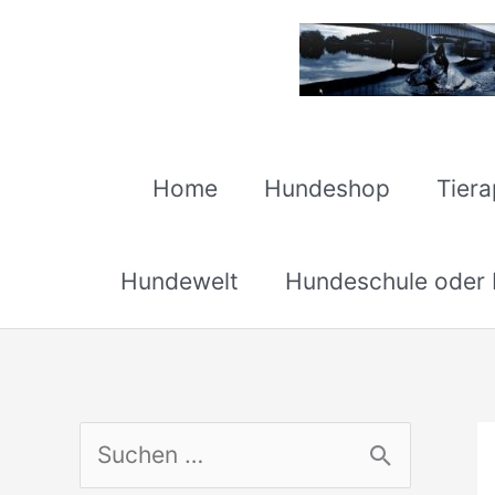
Zum
Inhalt
springen
Home
Hundeshop
Tier
Hundewelt
Hundeschule oder H
S
u