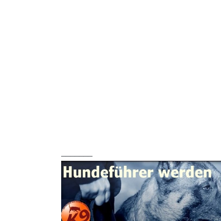
_______