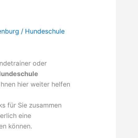
f
enburg
/
Hundeschule
undetrainer oder
undeschule
hnen hier weiter helfen
nks für Sie zusammen
erlich eine
en können.