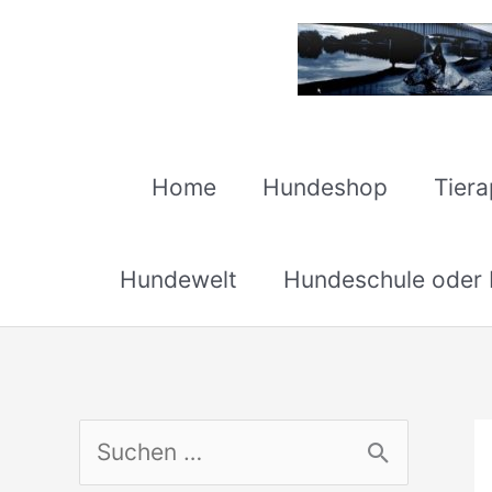
Zum
Inhalt
springen
Home
Hundeshop
Tier
Hundewelt
Hundeschule oder H
S
u