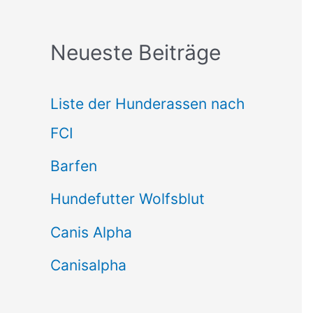
c
Neueste Beiträge
h
e
Liste der Hunderassen nach
n
FCI
n
Barfen
a
Hundefutter Wolfsblut
c
h
Canis Alpha
:
Canisalpha