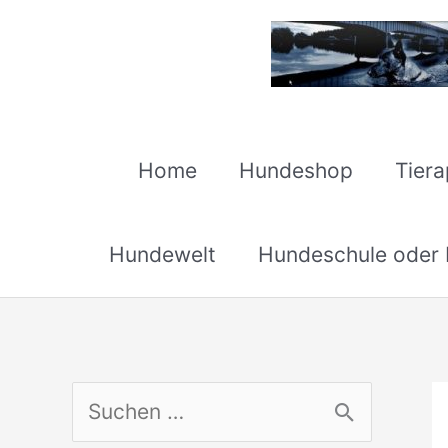
Zum
Inhalt
springen
Home
Hundeshop
Tier
Hundewelt
Hundeschule oder H
S
u