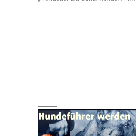
_______