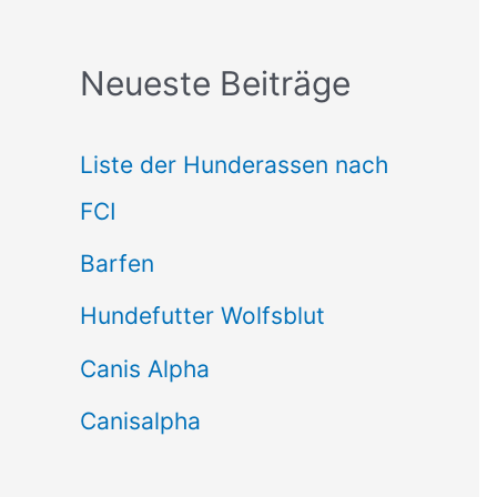
c
Neueste Beiträge
h
e
Liste der Hunderassen nach
n
FCI
n
Barfen
a
Hundefutter Wolfsblut
c
h
Canis Alpha
:
Canisalpha