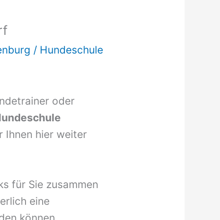
rf
enburg
/
Hundeschule
undetrainer oder
undeschule
 Ihnen hier weiter
nks für Sie zusammen
erlich eine
den können.