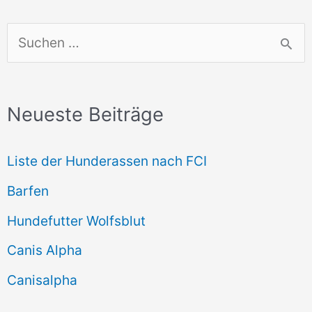
S
u
c
Neueste Beiträge
h
e
Liste der Hunderassen nach FCI
n
Barfen
n
Hundefutter Wolfsblut
a
c
Canis Alpha
h
Canisalpha
: