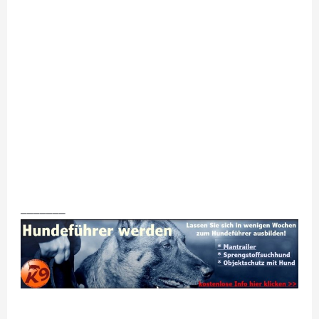
_______