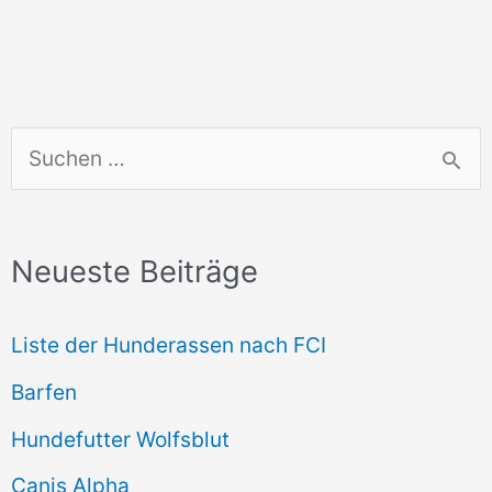
S
u
c
Neueste Beiträge
h
e
Liste der Hunderassen nach FCI
n
Barfen
n
Hundefutter Wolfsblut
a
c
Canis Alpha