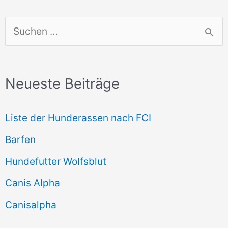
S
u
c
Neueste Beiträge
h
e
Liste der Hunderassen nach FCI
n
Barfen
n
Hundefutter Wolfsblut
a
c
Canis Alpha
h
Canisalpha
: