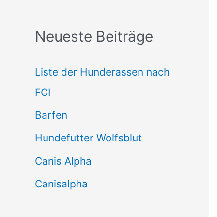
c
Neueste Beiträge
h
e
Liste der Hunderassen nach
n
FCI
n
Barfen
a
Hundefutter Wolfsblut
c
h
Canis Alpha
:
Canisalpha