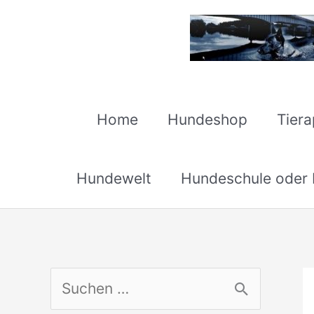
Zum
Inhalt
springen
Home
Hundeshop
Tier
Hundewelt
Hundeschule oder H
S
u