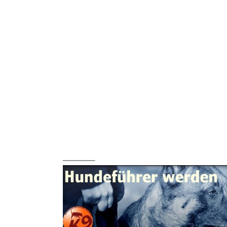
_______