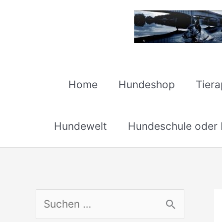
Zum
Inhalt
springen
Home
Hundeshop
Tier
Hundewelt
Hundeschule oder H
S
u