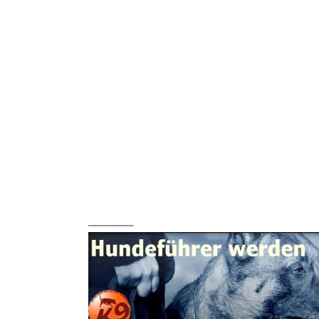
_______