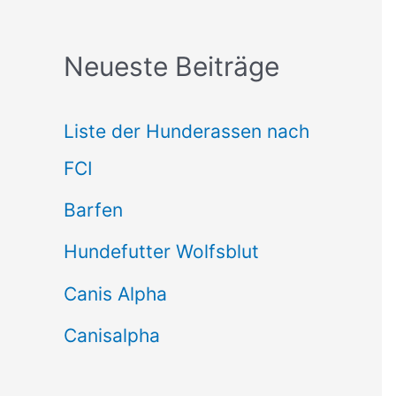
c
Neueste Beiträge
h
e
Liste der Hunderassen nach
n
FCI
n
Barfen
a
Hundefutter Wolfsblut
c
h
Canis Alpha
:
Canisalpha