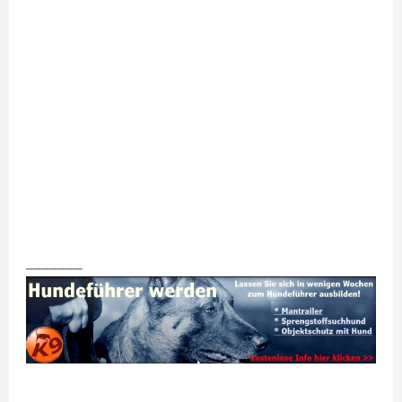
_______