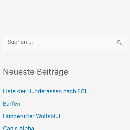
S
u
c
Neueste Beiträge
h
e
Liste der Hunderassen nach FCI
n
Barfen
n
Hundefutter Wolfsblut
a
c
Canis Alpha