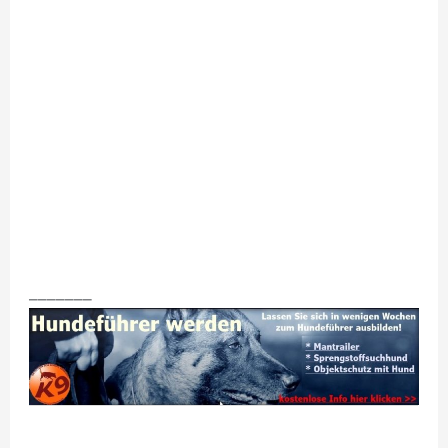
_______