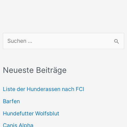
S
u
c
Neueste Beiträge
h
e
Liste der Hunderassen nach FCI
n
Barfen
n
Hundefutter Wolfsblut
a
c
Canis Alpha