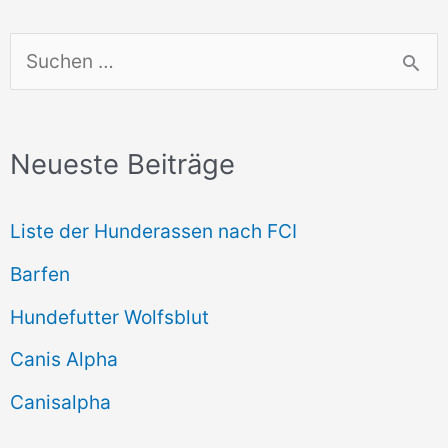
S
u
c
Neueste Beiträge
h
e
Liste der Hunderassen nach FCI
n
Barfen
n
Hundefutter Wolfsblut
a
c
Canis Alpha
h
Canisalpha
: