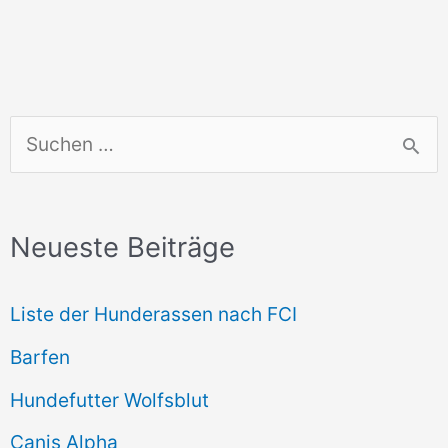
S
u
c
Neueste Beiträge
h
e
Liste der Hunderassen nach FCI
n
Barfen
n
Hundefutter Wolfsblut
a
c
Canis Alpha