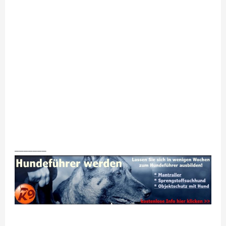
_______