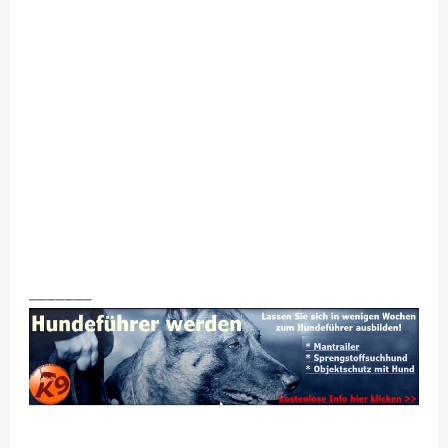
_______