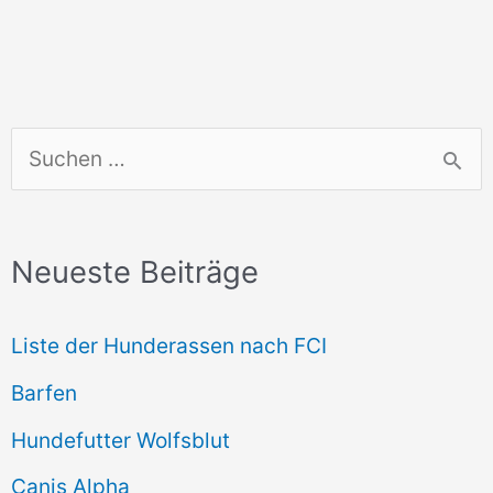
S
u
c
Neueste Beiträge
h
e
Liste der Hunderassen nach FCI
n
Barfen
n
Hundefutter Wolfsblut
a
c
Canis Alpha