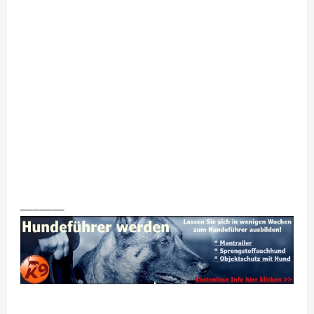
_______