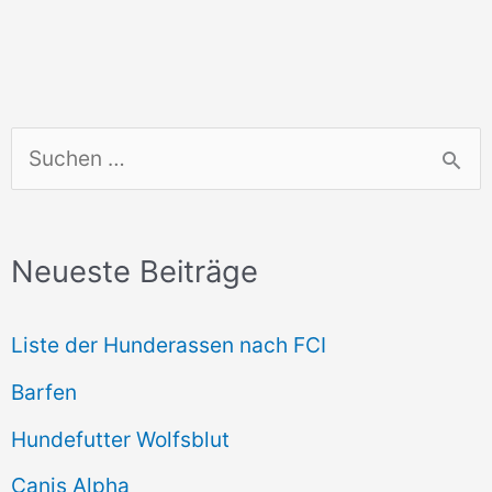
S
u
c
Neueste Beiträge
h
e
Liste der Hunderassen nach FCI
n
Barfen
n
Hundefutter Wolfsblut
a
c
Canis Alpha