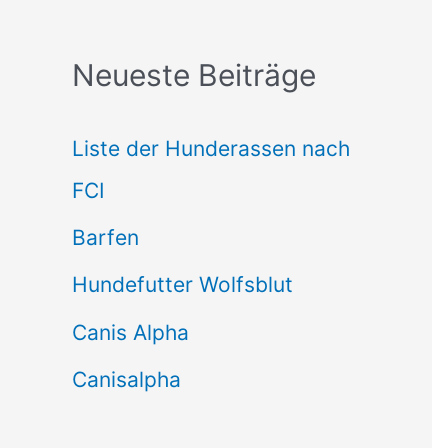
c
Neueste Beiträge
h
e
Liste der Hunderassen nach
n
FCI
n
Barfen
a
Hundefutter Wolfsblut
c
h
Canis Alpha
:
Canisalpha