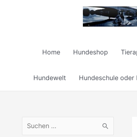
Zum
Inhalt
springen
Home
Hundeshop
Tier
Hundewelt
Hundeschule oder H
S
u