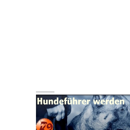
_______