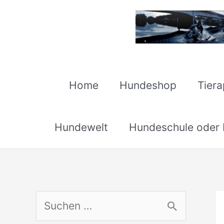
Zum
Inhalt
springen
Home
Hundeshop
Tier
Hundewelt
Hundeschule oder H
S
u