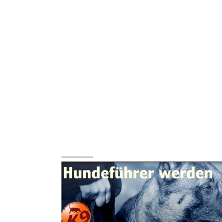
_______