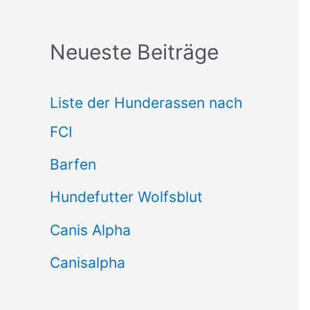
c
Neueste Beiträge
h
e
Liste der Hunderassen nach
n
FCI
n
Barfen
a
Hundefutter Wolfsblut
c
h
Canis Alpha
:
Canisalpha