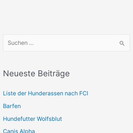
S
u
c
Neueste Beiträge
h
e
Liste der Hunderassen nach FCI
n
Barfen
n
Hundefutter Wolfsblut
a
c
Canis Alpha