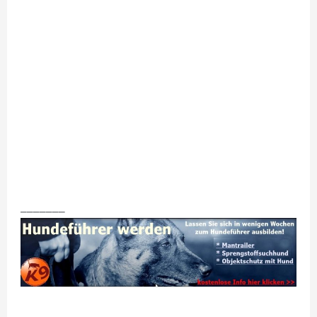
_______