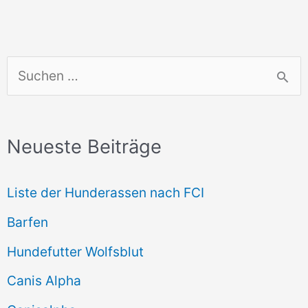
S
u
c
Neueste Beiträge
h
e
Liste der Hunderassen nach FCI
n
Barfen
n
Hundefutter Wolfsblut
a
c
Canis Alpha
h