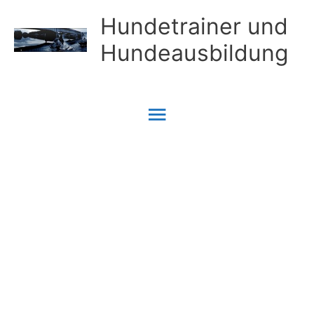
Zum
Hundetrainer und
Inhalt
Hundeausbildung
springen
Hauptmenü