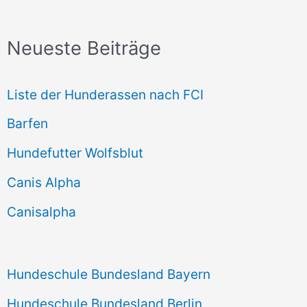
c
Neueste Beiträge
h
e
Liste der Hunderassen nach FCI
n
Barfen
n
Hundefutter Wolfsblut
a
c
Canis Alpha
h
Canisalpha
:
Hundeschule Bundesland Bayern
Hundeschule Bundesland Berlin