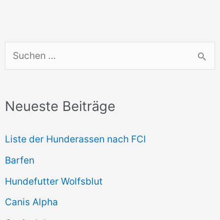
S
u
c
Neueste Beiträge
h
e
Liste der Hunderassen nach FCI
n
Barfen
n
Hundefutter Wolfsblut
a
c
Canis Alpha
h