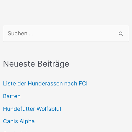
S
u
c
Neueste Beiträge
h
e
Liste der Hunderassen nach FCI
n
Barfen
n
Hundefutter Wolfsblut
a
c
Canis Alpha
h