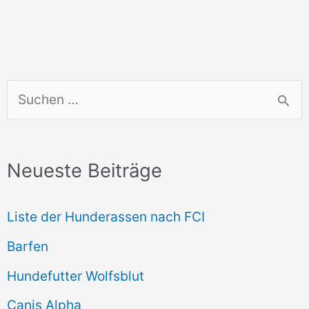
S
u
c
Neueste Beiträge
h
e
Liste der Hunderassen nach FCI
n
Barfen
n
Hundefutter Wolfsblut
a
c
Canis Alpha