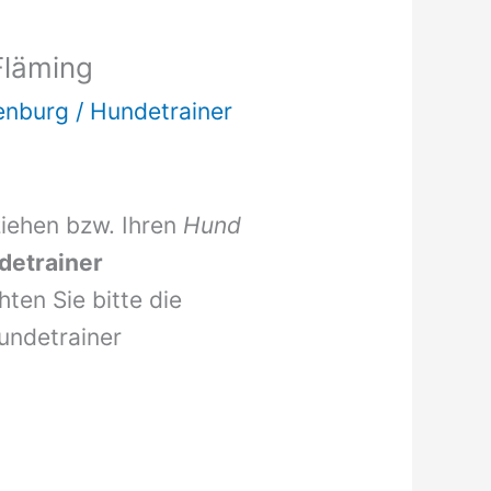
Fläming
enburg
/
Hundetrainer
ziehen bzw. Ihren
Hund
detrainer
ten Sie bitte die
undetrainer