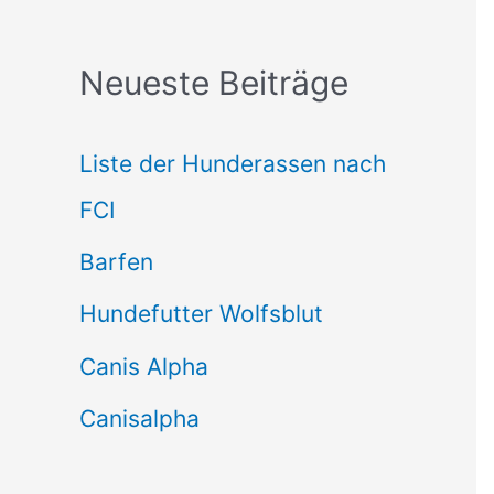
c
Neueste Beiträge
h
e
Liste der Hunderassen nach
n
FCI
n
Barfen
a
Hundefutter Wolfsblut
c
h
Canis Alpha
:
Canisalpha