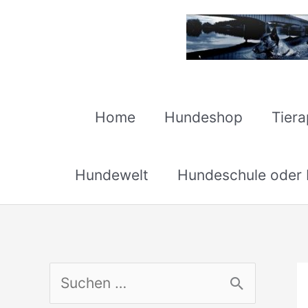
Zum
Inhalt
springen
Home
Hundeshop
Tier
Hundewelt
Hundeschule oder H
S
u