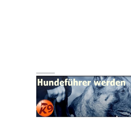
_______