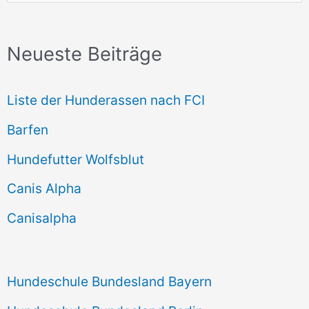
u
c
Neueste Beiträge
h
e
Liste der Hunderassen nach FCI
n
Barfen
n
Hundefutter Wolfsblut
a
c
Canis Alpha
h
Canisalpha
:
Hundeschule Bundesland Bayern