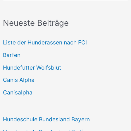
u
c
Neueste Beiträge
h
e
Liste der Hunderassen nach FCI
n
Barfen
n
Hundefutter Wolfsblut
a
c
Canis Alpha
h
Canisalpha
:
Hundeschule Bundesland Bayern