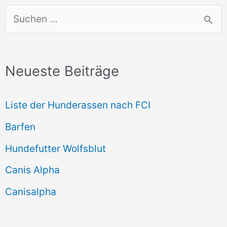
S
u
c
Neueste Beiträge
h
e
Liste der Hunderassen nach FCI
n
Barfen
n
Hundefutter Wolfsblut
a
c
Canis Alpha
h
Canisalpha
: