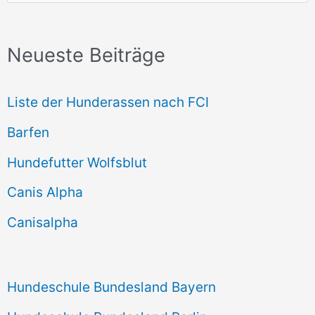
u
c
Neueste Beiträge
h
e
Liste der Hunderassen nach FCI
n
Barfen
n
Hundefutter Wolfsblut
a
c
Canis Alpha
h
Canisalpha
:
Hundeschule Bundesland Bayern