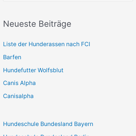
u
c
Neueste Beiträge
h
e
Liste der Hunderassen nach FCI
n
Barfen
n
Hundefutter Wolfsblut
a
c
Canis Alpha
h
Canisalpha
:
Hundeschule Bundesland Bayern