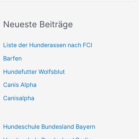
u
c
Neueste Beiträge
h
e
Liste der Hunderassen nach FCI
n
Barfen
n
Hundefutter Wolfsblut
a
c
Canis Alpha
h
Canisalpha
:
Hundeschule Bundesland Bayern