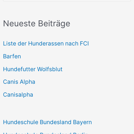
u
c
Neueste Beiträge
h
e
Liste der Hunderassen nach FCI
n
Barfen
n
Hundefutter Wolfsblut
a
c
Canis Alpha
h
Canisalpha
:
Hundeschule Bundesland Bayern