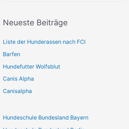
u
c
Neueste Beiträge
h
e
Liste der Hunderassen nach FCI
n
Barfen
n
Hundefutter Wolfsblut
a
c
Canis Alpha
h
Canisalpha
:
Hundeschule Bundesland Bayern