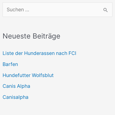
S
u
c
Neueste Beiträge
h
e
Liste der Hunderassen nach FCI
n
Barfen
n
Hundefutter Wolfsblut
a
c
Canis Alpha
h
Canisalpha
: