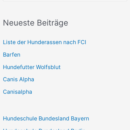
u
c
Neueste Beiträge
h
e
Liste der Hunderassen nach FCI
n
Barfen
n
Hundefutter Wolfsblut
a
c
Canis Alpha
h
Canisalpha
:
Hundeschule Bundesland Bayern