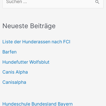
u
c
Neueste Beiträge
h
e
Liste der Hunderassen nach FCI
n
Barfen
n
Hundefutter Wolfsblut
a
c
Canis Alpha
h
Canisalpha
:
Hundeschule Bundesland Bayern