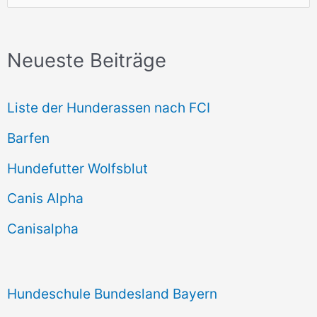
u
c
Neueste Beiträge
h
e
Liste der Hunderassen nach FCI
n
Barfen
n
Hundefutter Wolfsblut
a
c
Canis Alpha
h
Canisalpha
:
Hundeschule Bundesland Bayern