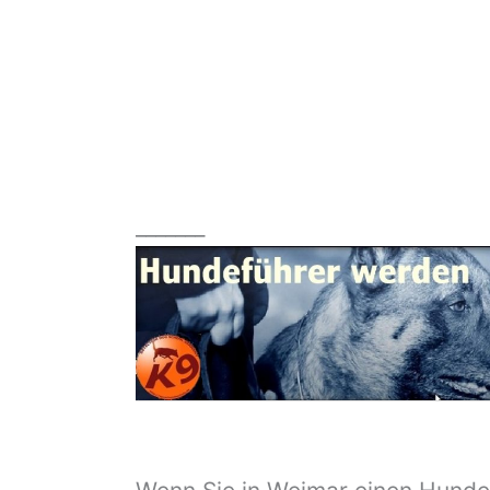
_______