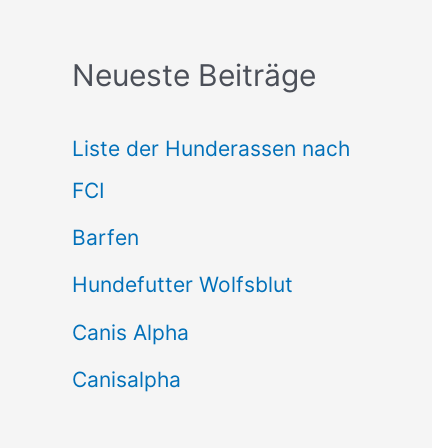
c
Neueste Beiträge
h
e
Liste der Hunderassen nach
n
FCI
n
Barfen
a
Hundefutter Wolfsblut
c
h
Canis Alpha
:
Canisalpha