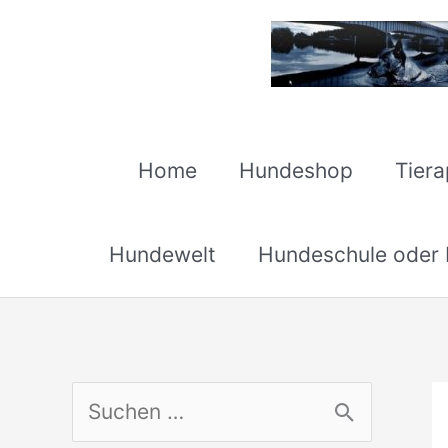
Zum
Inhalt
springen
Home
Hundeshop
Tier
Hundewelt
Hundeschule oder H
S
u