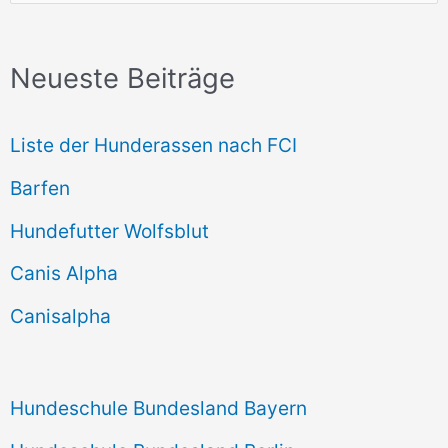
u
c
Neueste Beiträge
h
e
Liste der Hunderassen nach FCI
n
Barfen
n
Hundefutter Wolfsblut
a
c
Canis Alpha
h
Canisalpha
:
Hundeschule Bundesland Bayern