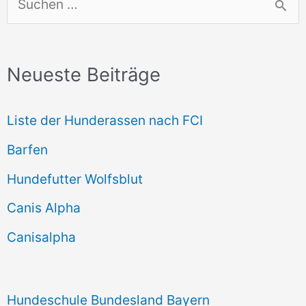
u
c
Neueste Beiträge
h
e
Liste der Hunderassen nach FCI
n
Barfen
n
Hundefutter Wolfsblut
a
c
Canis Alpha
h
Canisalpha
:
Hundeschule Bundesland Bayern