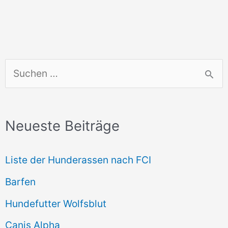
S
u
c
Neueste Beiträge
h
e
Liste der Hunderassen nach FCI
n
Barfen
n
Hundefutter Wolfsblut
a
c
Canis Alpha