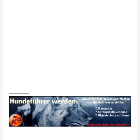
_______