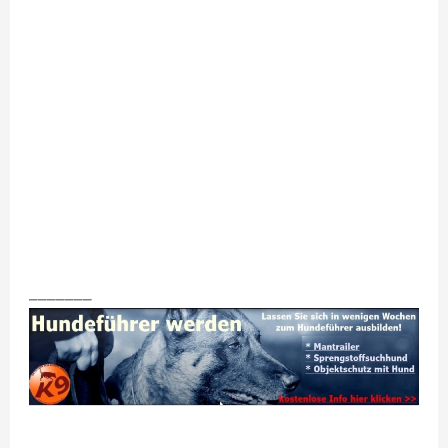
_______