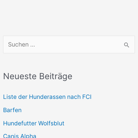
S
u
c
Neueste Beiträge
h
e
Liste der Hunderassen nach FCI
n
Barfen
n
Hundefutter Wolfsblut
a
c
Canis Alpha