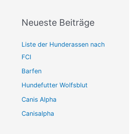
c
Neueste Beiträge
h
e
Liste der Hunderassen nach
n
FCI
n
Barfen
a
Hundefutter Wolfsblut
c
h
Canis Alpha
:
Canisalpha