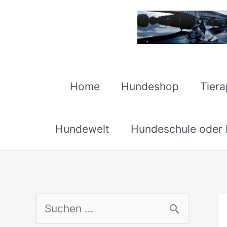
Zum
Inhalt
springen
Home
Hundeshop
Tier
Hundewelt
Hundeschule oder H
S
u