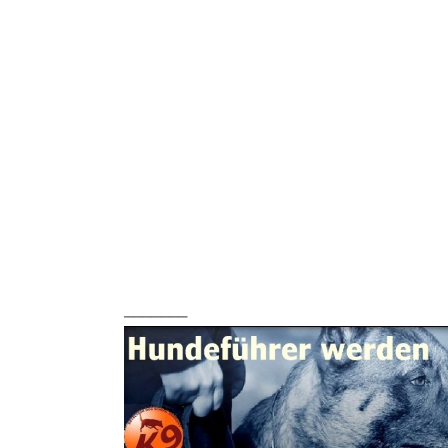
_______