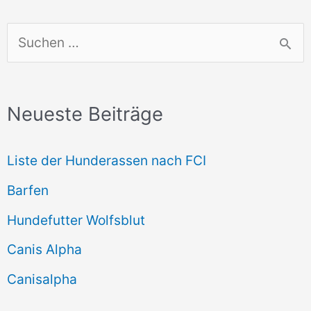
S
u
c
Neueste Beiträge
h
e
Liste der Hunderassen nach FCI
n
Barfen
n
Hundefutter Wolfsblut
a
c
Canis Alpha
h
Canisalpha
: