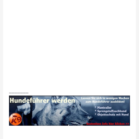
_______