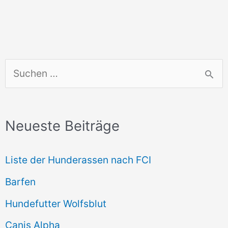
S
u
c
Neueste Beiträge
h
e
Liste der Hunderassen nach FCI
n
Barfen
n
Hundefutter Wolfsblut
a
c
Canis Alpha